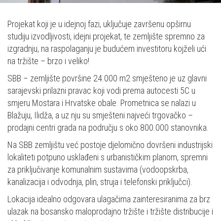
Projekat koji je u idejnoj fazi, uključuje završenu opširnu
studiju izvodljivosti, idejni projekat, te zemljište spremno za
izgradnju, na raspolaganju je budućem investitoru kojželi ući
na tržište – brzo i veliko!
SBB – zemljište površine 24.000 m2 smješteno je uz glavni
sarajevski prilazni pravac koji vodi prema autocesti 5C u
smjeru Mostara i Hrvatske obale. Prometnica se nalazi u
Blažuju, Ilidža, a uz nju su smješteni najveći trgovačko –
prodajni centri grada na području s oko 800.000 stanovnika.
Na SBB zemljištu već postoje djelomično dovršeni industrijski
lokaliteti potpuno usklađeni s urbanističkim planom, spremni
za priključivanje komunalnim sustavima (vodoopskrba,
kanalizacija i odvodnja, plin, struja i telefonski priključci).
Lokacija idealno odgovara ulagačima zainteresiranima za brz
ulazak na bosansko maloprodajno tržište i tržište distribucije i