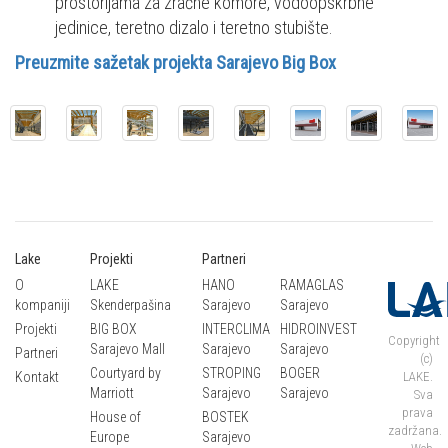
prostorijama za zračne komore, vodoopskrbne
jedinice, teretno dizalo i teretno stubište.
Preuzmite sažetak projekta Sarajevo Big Box
Lake
Projekti
Partneri
O
LAKE
HANO
RAMAGLAS
kompaniji
Skenderpašina
Sarajevo
Sarajevo
Projekti
BIG BOX
INTERCLIMA
HIDROINVEST
Copyright
Sarajevo Mall
Sarajevo
Sarajevo
Partneri
(c)
Courtyard by
STROPING
BOGER
Kontakt
LAKE.
Marriott
Sarajevo
Sarajevo
Sva
prava
House of
BOSTEK
zadržana.
Europe
Sarajevo