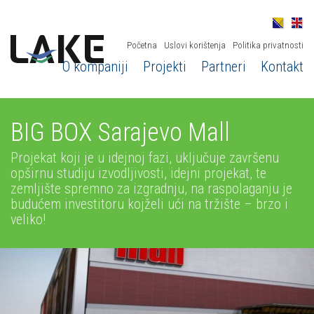
Početna
Uslovi korištenja
Politika privatnosti
O kompaniji
Projekti
Partneri
Kontakt
BIG BOX Sarajevo Mall
Projekat koji je u idejnoj fazi, uključuje završenu
opširnu studiju izvodljivosti, idejni projekat, te
zemljište spremno za izgradnju, na raspolaganju je
budućem investitoru kojželi ući na tržište – brzo i
veliko!