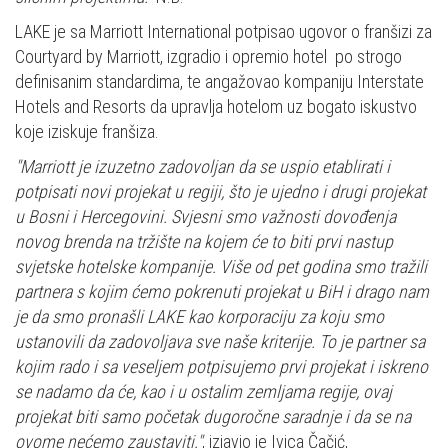
LAKE je sa Marriott International potpisao ugovor o franšizi za
Courtyard by Marriott, izgradio i opremio hotel po strogo
definisanim standardima, te angažovao kompaniju Interstate
Hotels and Resorts da upravlja hotelom uz bogato iskustvo
koje iziskuje franšiza.
"Marriott je izuzetno zadovoljan da se uspio etablirati i
potpisati novi projekat u regiji, što je ujedno i drugi projekat
u Bosni i Hercegovini. Svjesni smo važnosti dovođenja
novog brenda na tržište na kojem će to biti prvi nastup
svjetske hotelske kompanije. Više od pet godina smo tražili
partnera s kojim ćemo pokrenuti projekat u BiH i drago nam
je da smo pronašli LAKE kao korporaciju za koju smo
ustanovili da zadovoljava sve naše kriterije. To je partner sa
kojim rado i sa veseljem potpisujemo prvi projekat i iskreno
se nadamo da će, kao i u ostalim zemljama regije, ovaj
projekat biti samo početak dugoročne saradnje i da se na
ovome nećemo zaustaviti."
, izjavio je Ivica Čačić,