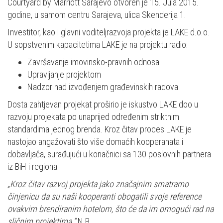
Courtyard by Marriott Sarajevo otvoren je 15. Jula 2015.
godine, u samom centru Sarajeva, ulica Skenderija 1.
Investitor, kao i glavni voditeljrazvoja projekta je LAKE d.o.o.
U sopstvenim kapacitetima LAKE je na projektu radio:
Završavanje imovinsko-pravnih odnosa
Upravljanje projektom
Nadzor nad izvođenjem građevinskih radova
Dosta zahtjevan projekat proširio je iskustvo LAKE doo u
razvoju projekata po unaprijed određenim striktnim
standardima jednog brenda. Kroz čitav proces LAKE je
nastojao angažovati što više domaćih kooperanata i
dobavljača, surađujući u konačnici sa 130 poslovnih partnera
iz BiH i regiona.
„Kroz čitav razvoj projekta jako značajnim smatramo
činjenicu da su naši kooperanti obogatili svoje reference
ovakvim brendiranim hotelom, što će da im omogući rad na
sličnim projektima.“
N.B.