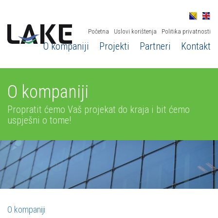
Početna
Uslovi korištenja
Politika privatnosti
O kompaniji
Projekti
Partneri
Kontakt
O kompaniji
Propratit ćemo Vaš projekat do kraja i bit ćemo
uspješni o tome!
O kompaniji